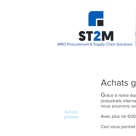
MRO Procurement & Supply Chain Solutions
Achats 
G
râce à notre éq
Solutions
(industriels inter
nous pourrons vou
Achats
Avec plus de 6000
globaux
Ceci vous permet 
Logistique et
transport