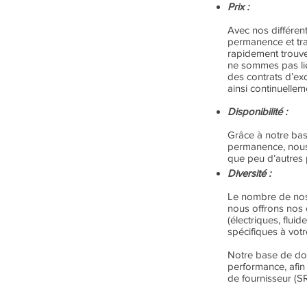
Prix :
Référencement
des
Avec nos différen
pièces
permanence et tra
Reconstruction de
rapidement trouver
pièces
ne sommes pas lié
endommagées
des contrats d’ex
Nettoyage des
ainsi continuellem
données et du
stock
Disponibilité :
Approche
intégrée
Grâce à notre bas
permanence, nous 
que peu d’autres 
E-business
Diversité :
Stock en
Le nombre de nos 
consignation
nous offrons nos 
(électriques, flu
Solution
complète
spécifiques à votr
de sous-traitance
Notre base de don
Fiabilisation
performance, afin 
des
inventaires
de fournisseur (S
Service de