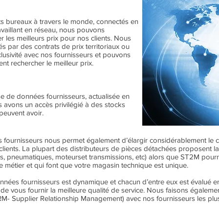
ts bureaux à travers le monde, connectés en
vaillant en réseau, nous pouvons
 les meilleurs prix pour nos clients. Nous
s par des contrats de prix territoriaux ou
clusivité avec nos fournisseurs et pouvons
ent rechercher le meilleur prix.
e de données fournisseurs, actualisée en
avons un accès privilégié à des stocks
peuvent avoir.
fournisseurs nous permet également d’élargir considérablement le 
clients. La plupart des distributeurs de pièces détachées proposen
ides, pneumatiques, moteurset transmissions, etc) alors que ST2M pourr
e métier et qui font que votre magasin technique est unique.
nées fournisseurs est dynamique et chacun d’entre eux est évalué e
de vous fournir la meilleure qualité de service. Nous faisons égalemen
RM- Supplier Relationship Management) avec nos fournisseurs les plu